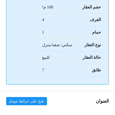
حجم العقار
168 م²
الغرف
4
حمام
1
نوع العقار
سكني: شقة/منزل
حالة العقار
للبيع
طابق
7
العنوان
فتح على خرائط جوجل