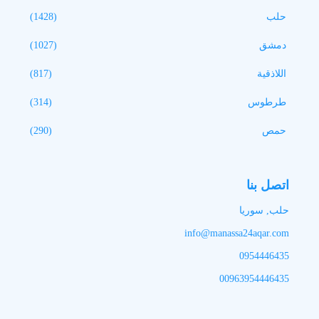
حلب
(1428)
دمشق
(1027)
اللاذقية
(817)
طرطوس
(314)
حمص
(290)
اتصل بنا
حلب, سوريا
info@manassa24aqar.com
0954446435
00963954446435