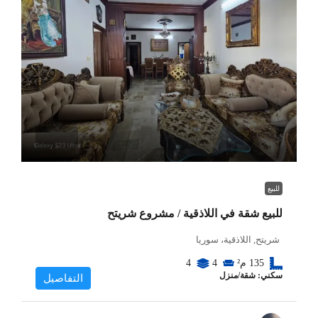
للبيع
للبيع شقة في اللاذقية / مشروع شريتح
شريتح, اللاذقية، سوريا
135
م²
4
4
سكني: شقة/منزل
التفاصيل