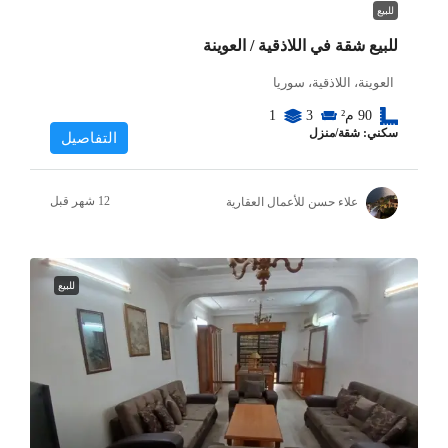
للبيع
للبيع شقة في اللاذقية / العوينة
العوينة، اللاذقية، سوريا
90
م²
3
1
سكني: شقة/منزل
التفاصيل
علاء حسن للأعمال العقارية
للبيع