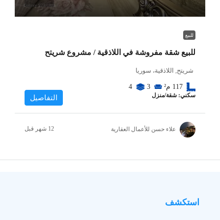
للبيع
للبيع شقة مفروشة في اللاذقية / مشروع شريتح
شريتح, اللاذقية، سوريا
117
م²
3
4
سكني: شقة/منزل
التفاصيل
علاء حسن للأعمال العقارية
استكشف