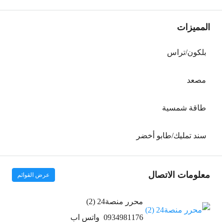
المميزات
بلكون/تراس
مصعد
طاقة شمسية
سند تمليك/طابو أخضر
معلومات الاتصال
عرض القوائم
محرر منصة24 (2)
0934981176
واتس اب