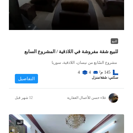
للبيع
للبيع شقة مفروشة في اللاذقية / المشروع السابع
مشروع السّابع من نيسان، اللاذقية، سوريا
145
م²
4
4
سكني: شقة/منزل
التفاصيل
علاء حسن للأعمال العقارية
للبيع