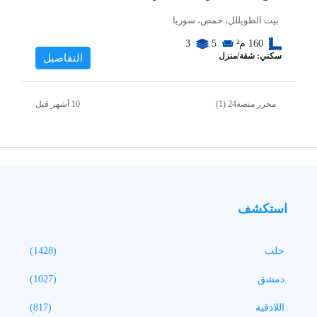
بيت الطويللل، حمص، سوريا
160
م²
5
3
سكني: شقة/منزل
التفاصيل
محرر منصة24 (1)
استكشف
حلب
(1428)
دمشق
(1027)
اللاذقية
(817)