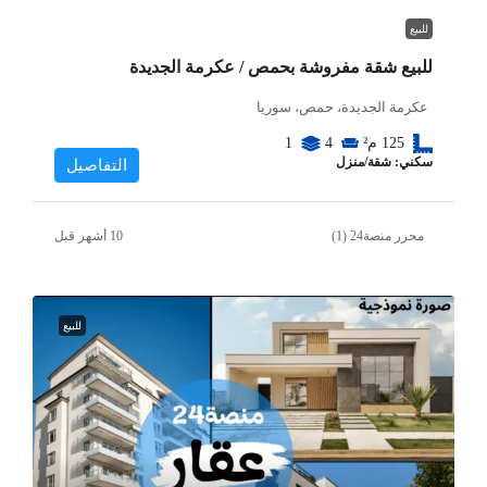
للبيع
للبيع شقة مفروشة بحمص / عكرمة الجديدة
عكرمة الجديدة، حمص، سوريا
125
م²
4
1
سكني: شقة/منزل
التفاصيل
محرر منصة24 (1)
للبيع