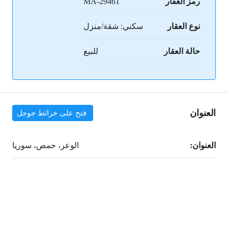
رمز العقار
MA-29461
نوع العقار
سكني: شقة/منزل
حالة العقار
للبيع
العنوان
فتح على خرائط جوجل
العنوان:
الوعر، حمص، سوريا