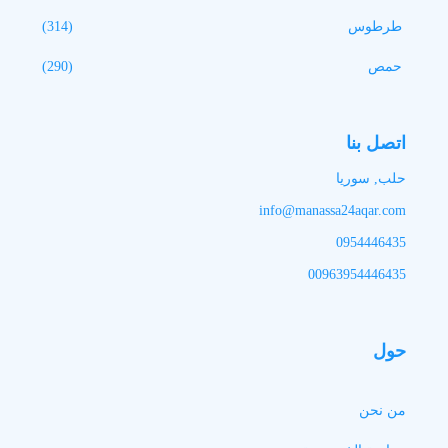
طرطوس
(314)
حمص
(290)
اتصل بنا
حلب, سوريا
info@manassa24aqar.com
0954446435
00963954446435
حول
من نحن