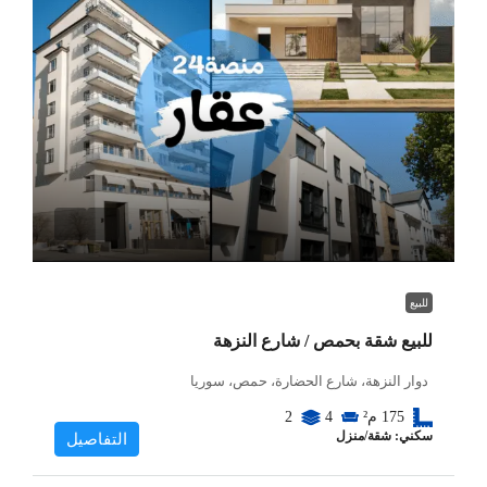
للبيع
للبيع شقة بحمص / شارع النزهة
دوار النزهة، شارع الحضارة، حمص، سوريا
175
م²
4
2
سكني: شقة/منزل
التفاصيل