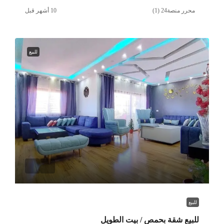
محرر منصة24 (1)
للبيع
للبيع
للبيع شقة بحمص / بيت الطويل