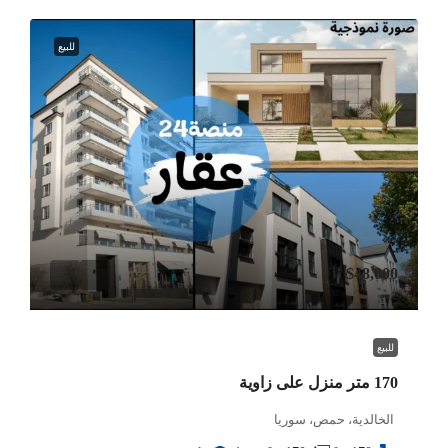
للبيع
$48,000
للبيع
170 متر منزل على زاوية
الخالدية، حمص، سوريا