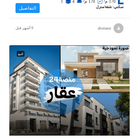
170
م²
170
م²
4
1
سكني: شقة/منزل
التفاصيل
abomaun
للبيع