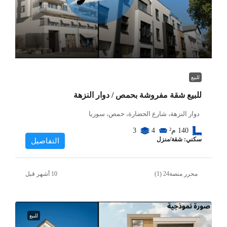
للبيع
للبيع شقة مفروشة بحمص / دوار النزهة
دوار النزهة، شارع الحضارة، حمص، سوريا
140
م²
4
3
سكني: شقة/منزل
التفاصيل
محرر منصة24 (1)
للبيع