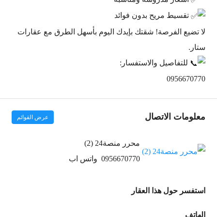
تقسيط مريح بدون فوائد
لا تضيع الفرصة! شقتك بإيدك اليوم بأسهل الطرق مع عقارات
ستار.
للتفاصيل والاستفسار:
0956670770
معلومات الاتصال
عرض القوائم
محرر منصة24 (2)
0956670770
واتس اب
استفسر حول هذا العقار
الهاتف