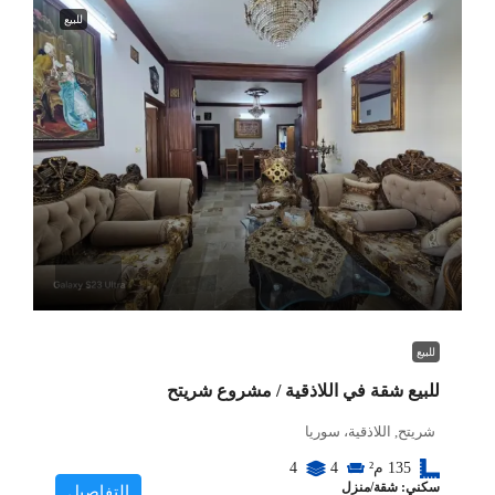
للبيع
للبيع
للبيع شقة في اللاذقية / مشروع شريتح
شريتح, اللاذقية، سوريا
135
م²
4
4
سكني: شقة/منزل
التفاصيل