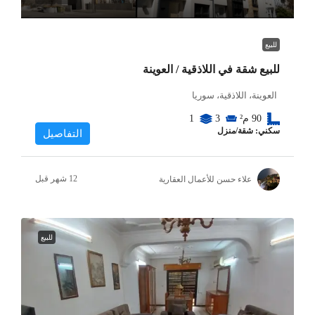
للبيع
للبيع شقة في اللاذقية / العوينة
العوينة، اللاذقية، سوريا
90
م²
3
1
سكني: شقة/منزل
التفاصيل
علاء حسن للأعمال العقارية
للبيع