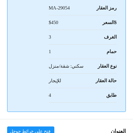
رمز العقار
MA-29054
$السعر
$450
الغرف
3
حمام
1
نوع العقار
سكني: شقة/منزل
حالة العقار
للإيجار
طابق
4
العنوان
فتح على خرائط جوجل