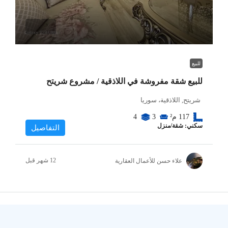
للبيع
للبيع شقة مفروشة في اللاذقية / مشروع شريتح
شريتح, اللاذقية، سوريا
117
م²
3
4
سكني: شقة/منزل
التفاصيل
علاء حسن للأعمال العقارية