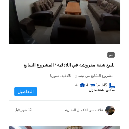
للبيع
للبيع شقة مفروشة في اللاذقية / المشروع السابع
مشروع السّابع من نيسان، اللاذقية، سوريا
145
م²
4
4
سكني: شقة/منزل
التفاصيل
علاء حسن للأعمال العقارية