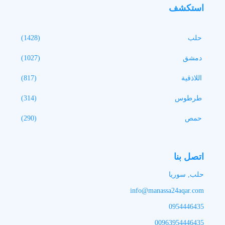
استكشف
حلب
(1428)
دمشق
(1027)
اللاذقية
(817)
طرطوس
(314)
حمص
(290)
اتصل بنا
حلب, سوريا
info@manassa24aqar.com
0954446435
00963954446435