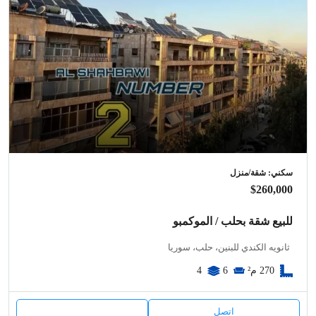
سكني: شقة/منزل
$260,000
للبيع شقة بحلب / الموكمبو
ثانويه الكندي للبنين، حلب، سوريا
270
م²
6
4
اتصل