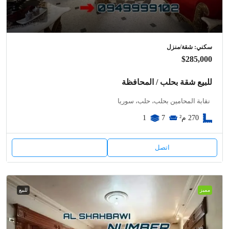
سكني: شقة/منزل
$285,000
للبيع شقة بحلب / المحافظة
نقابة المحامين بحلب، حلب، سوريا
270
م²
7
1
اتصل
مميز
للبيع