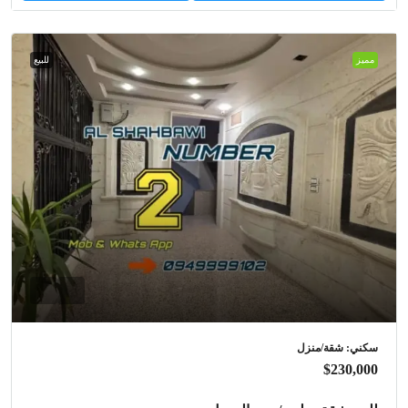
مميز
للبيع
سكني: شقة/منزل
$230,000