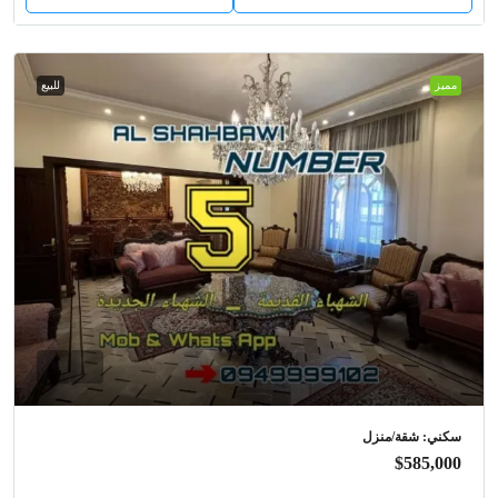
مميز
للبيع
سكني: شقة/منزل
$585,000