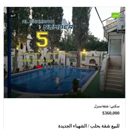
مميز
للبيع
سكني: شقة/منزل
$360,000
للبيع شقة بحلب / الشهباء الجديدة