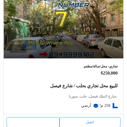
تجاري: محل/صالة/مطعم
$250,000
للبيع محل تجاري بحلب / شارع فيصل
شارع الملك فيصل، حلب، سوريا
250
م²
أرضي
اتصل