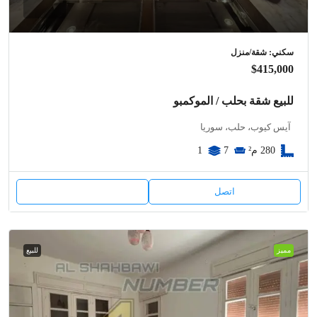
سكني: شقة/منزل
$415,000
للبيع شقة بحلب / الموكمبو
آيس كيوب، حلب، سوريا
280
م²
7
1
اتصل
مميز
للبيع