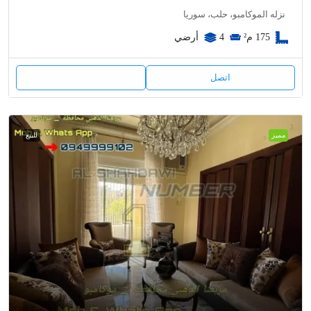
نزله الموكامبو، حلب، سوريا
175
م²
4
أرضي
اتصل
مميز
للبيع