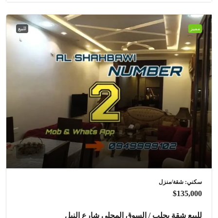
مميز
للبيع
سكني: شقة/منزل
$135,000
للبيع شقة بحلب / السوق المحلي شارع النيل