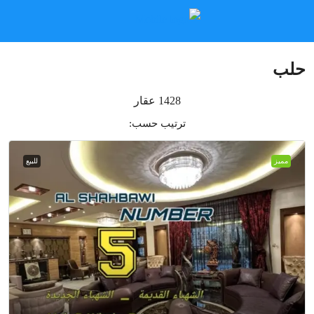
حلب
1428 عقار
ترتيب حسب:
مميز
للبيع