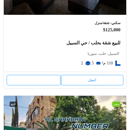
سكني: شقة/منزل
$125,000
للبيع شقة بحلب / حي السبيل
السبيل، حلب، سوريا
110
م²
5
2
اتصل
مميز
للبيع