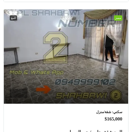
مميز
للبيع
سكني: شقة/منزل
$165,000