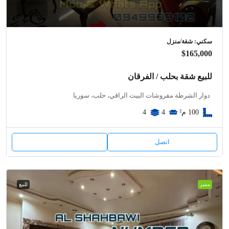
سكني: شقة/منزل
$165,000
للبيع شقة بحلب / الفرقان
دوار الشرطة مفروشات البيت الراقي، حلب، سوريا
100
م²
4
4
اتصل
مميز
للبيع