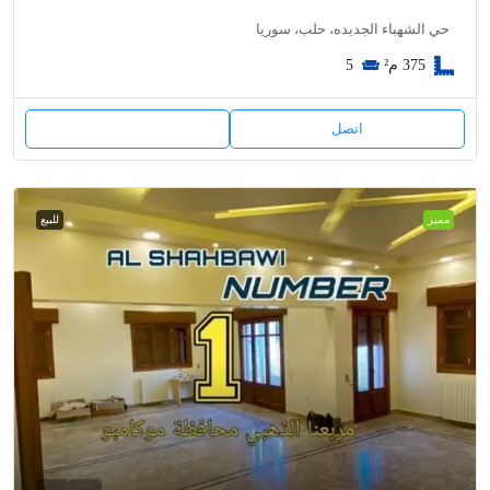
حي الشهباء الجديده، حلب، سوريا
375
م²
5
اتصل
مميز
للبيع