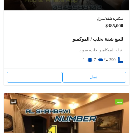
سكني: شقة/منزل
$385,000
للبيع شقة بحلب / الموكمبو
نزله الموكامبو، حلب، سوريا
290
م²
7
1
اتصل
مميز
للبيع