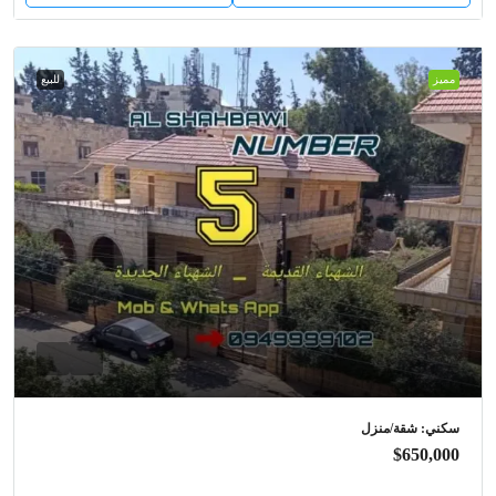
مميز
للبيع
سكني: شقة/منزل
$650,000