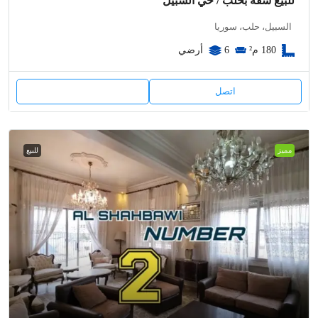
للبيع شقة بحلب / حي السبيل
السبيل، حلب، سوريا
180
م²
6
أرضي
اتصل
مميز
للبيع