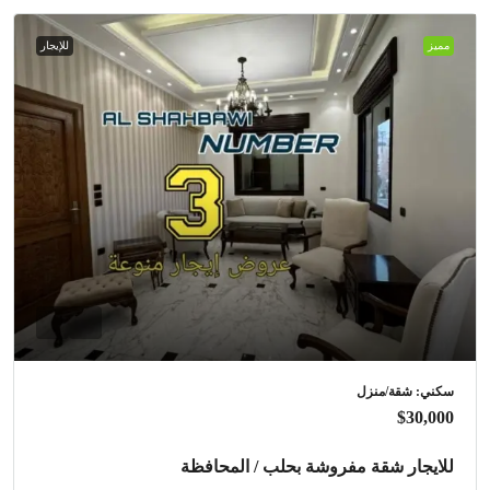
مميز
للإيجار
سكني: شقة/منزل
$30,000
للايجار شقة مفروشة بحلب / المحافظة