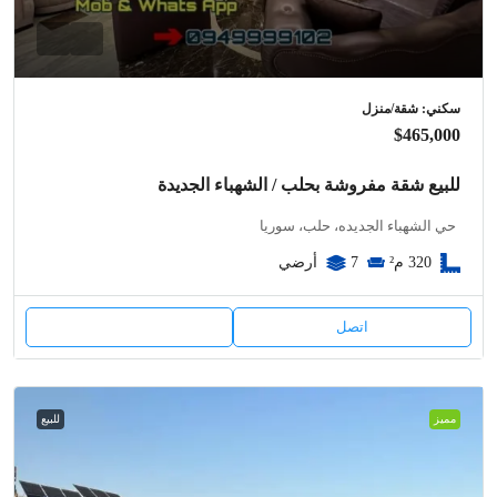
سكني: شقة/منزل
$465,000
للبيع شقة مفروشة بحلب / الشهباء الجديدة
حي الشهباء الجديده، حلب، سوريا
320
م²
7
أرضي
اتصل
مميز
للبيع