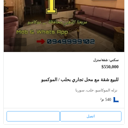
سكني: شقة/منزل
$550,000
للبيع شقة مع محل تجاري بحلب / الموكمبو
نزله الموكامبو، حلب، سوريا
540
م²
اتصل