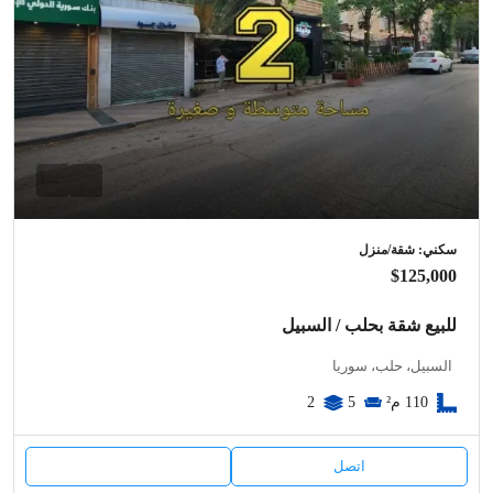
سكني: شقة/منزل
$125,000
للبيع شقة بحلب / السبيل
السبيل، حلب، سوريا
110
م²
5
2
اتصل