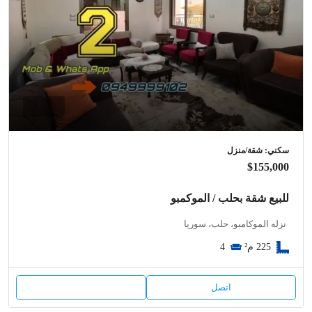
سكني: شقة/منزل
$155,000
للبيع شقة بحلب / الموكمبو
نزله الموكامبو، حلب، سوريا
225
م²
4
اتصل