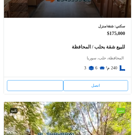
سكني: شقة/منزل
$175,000
للبيع شقة بحلب / المحافظة
المحافظة، حلب، سوريا
240
م²
6
3
اتصل
مميز
للبيع