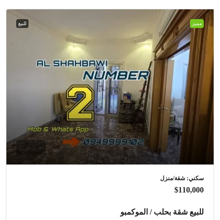
مميز
للبيع
سكني: شقة/منزل
$110,000
للبيع شقة بحلب / الموكمبو