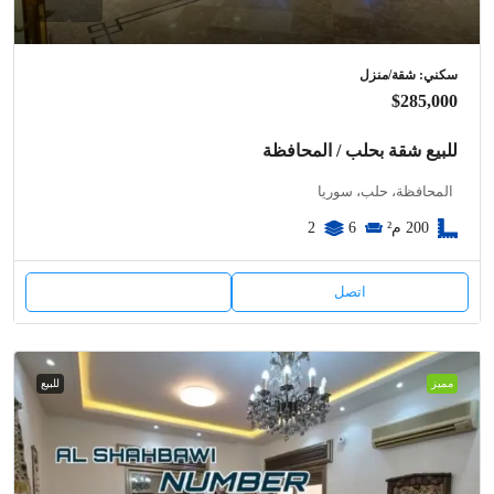
سكني: شقة/منزل
$285,000
للبيع شقة بحلب / المحافظة
المحافظة، حلب، سوريا
200
م²
6
2
اتصل
مميز
للبيع