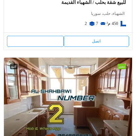
للبيع شقة بحلب / الشهباء القديمة
الشهباء، حلب، سوريا
450
م²
7
2
اتصل
مميز
للبيع