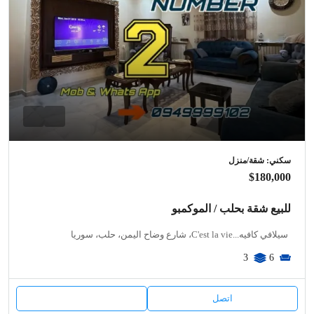
سكني: شقة/منزل
$180,000
للبيع شقة بحلب / الموكمبو
سيلافي كافيه...C'est la vie، شارع وضاح اليمن، حلب، سوريا
3
6
اتصل