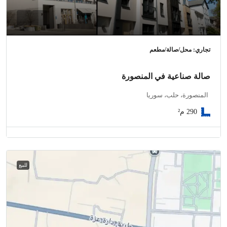
تجاري: محل/صالة/مطعم
صالة صناعية في المنصورة
المنصورة، حلب، سوريا
290
م²
للبيع