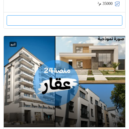
35000
م²
للبيع