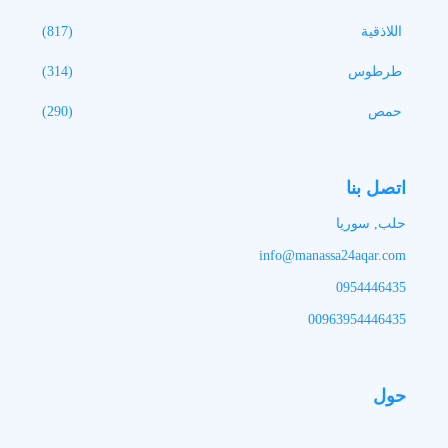
اللاذقية
(817)
طرطوس
(314)
حمص
(290)
اتصل بنا
حلب, سوريا
info@manassa24aqar.com
0954446435
00963954446435
حول