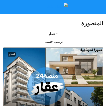
المنصورة
5 عقار
ترتيب حسب:
للإيجار