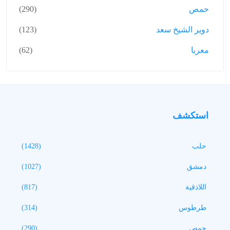
حمص
(290)
دوير الشيخ سعد
(123)
معربا
(62)
استكشف
حلب
(1428)
دمشق
(1027)
اللاذقية
(817)
طرطوس
(314)
حمص
(290)