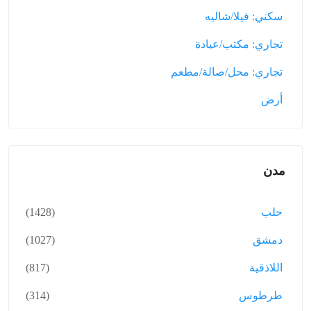
سكني: فيلا/شاليه
تجاري: مكتب/عيادة
تجاري: محل/صالة/مطعم
أرض
مدن
حلب
(1428)
دمشق
(1027)
اللاذقية
(817)
طرطوس
(314)