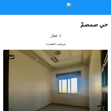
حي صمصمْ
2 عقار
ترتيب حسب:
للبيع