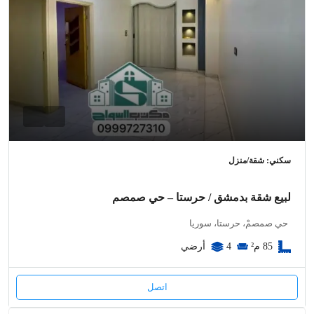
سكني: شقة/منزل
لبيع شقة بدمشق / حرستا – حي صمصم
حي صمصمْ، حرستا، سوريا
85
م²
4
أرضي
اتصل