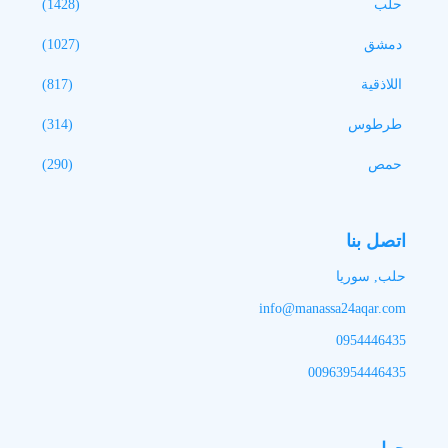
حلب
(1428)
دمشق
(1027)
اللاذقية
(817)
طرطوس
(314)
حمص
(290)
اتصل بنا
حلب, سوريا
info@manassa24aqar.com
0954446435
00963954446435