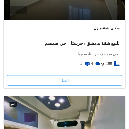
سكني: شقة/منزل
للبيع شقة بدمشق / حرستا – حي صمصم
حي صمصمْ، حرستا، سوريا
100
م²
4
3
اتصل
للبيع