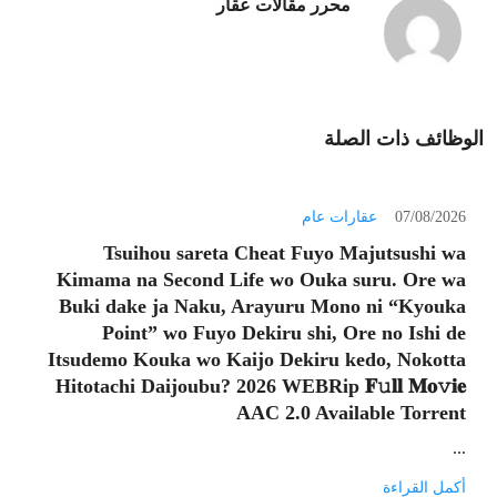
محرر مقالات عقار
الوظائف ذات الصلة
07/08/2026
عقارات عام
Tsuihou sareta Cheat Fuyo Majutsushi wa
Kimama na Second Life wo Ouka suru. Ore wa
Buki dake ja Naku, Arayuru Mono ni “Kyouka
Point” wo Fuyo Dekiru shi, Ore no Ishi de
Itsudemo Kouka wo Kaijo Dekiru kedo, Nokotta
Hitotachi Daijoubu? 2026 WEBRip 𝐅𝚞𝐥𝐥 𝐌𝐨𝚟𝐢𝐞
AAC 2.0 Available Torrent
...
أكمل القراءة